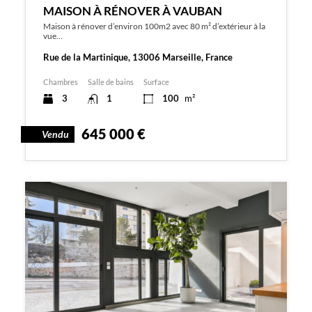
MAISON À RÉNOVER À VAUBAN
Maison à rénover d’environ 100m2 avec 80 m² d’extérieur à la
vue…
Rue de la Martinique, 13006 Marseille, France
Chambres
Salle de bains
Surface
3
1
100
m²
645 000 €
Vendu