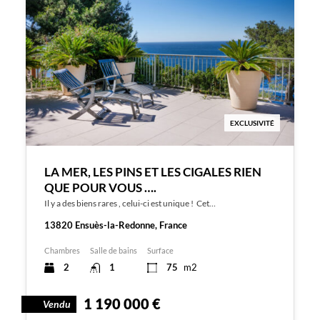
EXCLUSIVITÉ
LA MER, LES PINS ET LES CIGALES RIEN
QUE POUR VOUS ….
Il y a des biens rares , celui-ci est unique ! Cet…
13820 Ensuès-la-Redonne, France
Chambres
Salle de bains
Surface
2
1
75
m2
1 190 000 €
Vendu