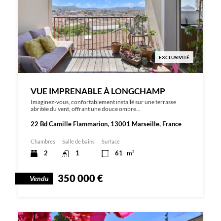
EXCLUSIVITÉ
VUE IMPRENABLE À LONGCHAMP
Imaginez-vous, confortablement installé sur une terrasse
abritée du vent, offrant une douce ombre…
22 Bd Camille Flammarion, 13001 Marseille, France
Chambres
Salle de bains
Surface
2
1
61
m²
350 000 €
Vendu