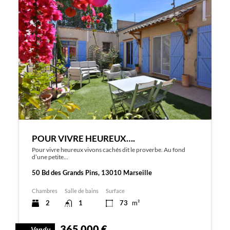
POUR VIVRE HEUREUX….
Pour vivre heureux vivons cachés dit le proverbe. Au fond
d’une petite…
50 Bd des Grands Pins, 13010 Marseille
Chambres
Salle de bains
Surface
2
1
73
m²
365 000 €
Vendu