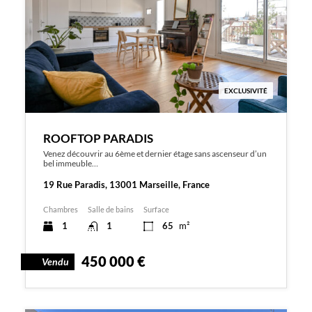
EXCLUSIVITÉ
ROOFTOP PARADIS
Venez découvrir au 6ème et dernier étage sans ascenseur d’un
bel immeuble…
19 Rue Paradis, 13001 Marseille, France
Chambres
Salle de bains
Surface
1
1
65
m²
450 000 €
Vendu