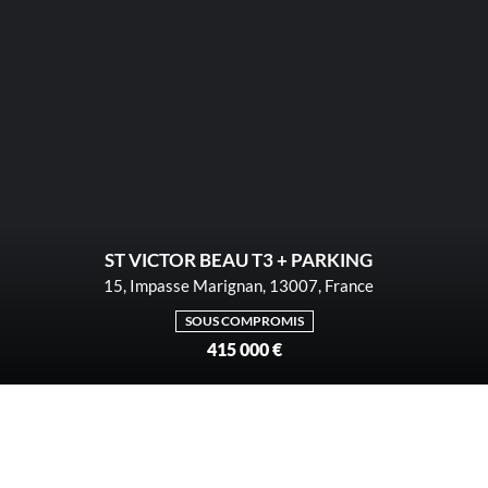
ST VICTOR BEAU T3 + PARKING
15, Impasse Marignan, 13007, France
SOUS COMPROMIS
415 000 €
2
1
1
73
m²
NOUVEAU PRIX ! /EXCLUSIVITÉ 13007 St VICTOR Au bout